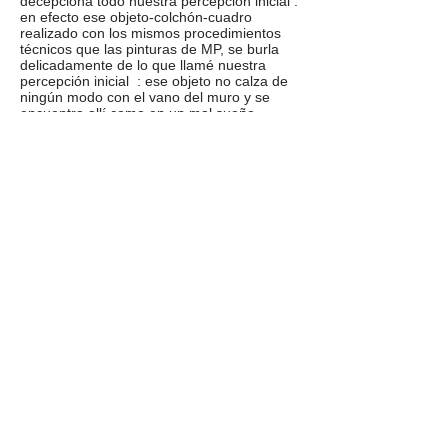
decepciona todo nuestra percepción inicial :
en efecto ese objeto-colchón-cuadro
realizado con los mismos procedimientos
técnicos que las pinturas de MP, se burla
delicadamente de lo que llamé nuestra
percepción inicial : ese objeto no calza de
ningún modo con el vano del muro y se
encuentra allí como en un mal sueño.
Es una broma rigurosa y risueña.
3.
El Diccionario de la Real Academia de la
Lengua Española dice que la palabra
desbastar es : 1. “ quitar
las cosas más bastas a una cosa que haya
que trabajar”. Y 2. “ gastar, disminuir,
debilitar”
Las obras realizadas por MP durante 2015
y 2016 emplean una concepción técnica
sutilmente opuesta a las actuales : las
obras anteriores sólo remueven y agitan --
espátula mediante-- el papel humedecido,
en tanto que las obras recientes retiran el
papel humedecido que se halla en la
primera capa, separándolo de la obra en
producción. En la sala, y en el suelo,
podremos ver, instalados, los restos o
desechos de esa desbastación. No hay
pérdida, entonces. Todo lo que falta está al