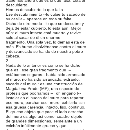
Sabemos ahora qué es lo que falta. Está al
descubierto.
Hemos descubierto lo que falta.
Ese descubrimiento --lo cubierto sacado de
su casilla-- aparece en toda su falta.
Dicho de otro modo : lo que se descubre y
deja de estar cubierto, lo está aún. Mejor
aún: el muro intacto está muerto y revive
sólo al sacar de él un enorme
fragmento. Una sola vez, lo demás está de
más. Es humo disolviéndose contra el muro
y desvanecido se ha ido de nuestra pobre
cabeza.
2.
Nada de lo anterior es como se ha dicho
que es : ese gran fragmento que --
estábamos seguros-- había sido arrancado
al muro, no ha sido arrancado, extraído,
sacado del muro : es una construcción de
Magdalena Prado (MP), una especie de
prótesis que podríamos --¡ oh engaño !--
instalar en el hueco del muro para reparar
ese muro, parchar ese muro, exhibirlo sin
esa gruesa carencia, intacto, liso, continuo.
El grueso objeto que yace el lado derecho
del muro es algo así como cuadro-objeto
de grandes dimensiones, semejante a un
colchón inútilmente grueso y que